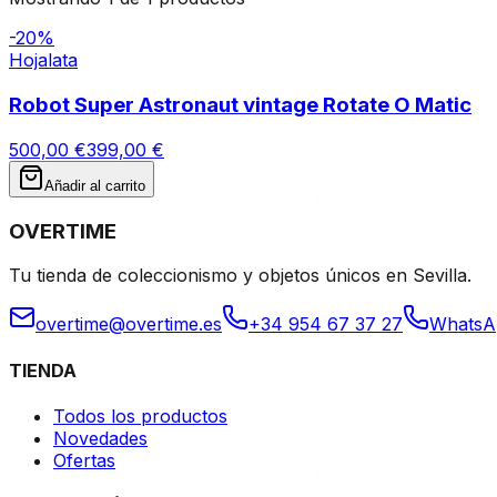
-
20
%
Hojalata
Robot Super Astronaut vintage Rotate O Matic
500,00 €
399,00 €
Añadir al carrito
OVERTIME
Tu tienda de coleccionismo y objetos únicos en Sevilla.
overtime@overtime.es
+34 954 67 37 27
WhatsA
TIENDA
Todos los productos
Novedades
Ofertas