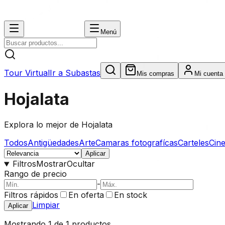
Menú
Tour Virtual
Ir a Subastas
Mis compras
Mi cuenta
Hojalata
Explora lo mejor de
Hojalata
Todos
Antigüedades
Arte
Camaras fotografícas
Carteles
Cin
Aplicar
Filtros
Mostrar
Ocultar
Rango de precio
-
Filtros rápidos
En oferta
En stock
Limpiar
Aplicar
Mostrando
1
de
1
productos