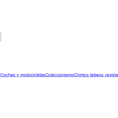
e
Coches y motocicletas
Coleccionismo
Cómics tebeos revist